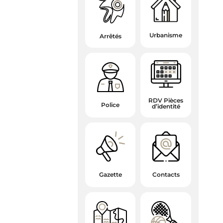
Urbanisme
Arrêtés
RDV Pièces
Police
d’identité
Gazette
Contacts