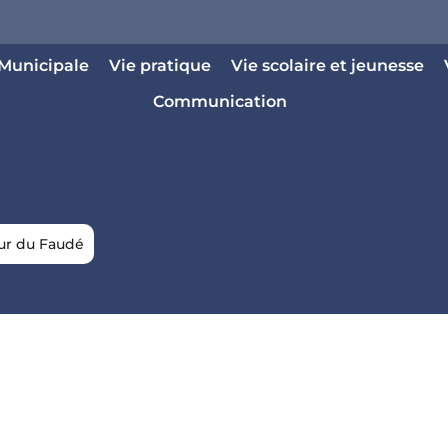
 Municipale
Vie pratique
Vie scolaire et jeunesse
Communication
our du Faudé