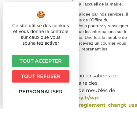
à
urbanisme@orbey.fr
ou en papier à l’accueil de la mairie.
Une fois votre demande déposée et validée par nos services, il
vous faudra créer un compte sur le site de l’Office du
Ce site utilise des cookies
Tourisme
ccvk.consonanceweb.fr
. Vous pourrez y renseigner
et vous donne le contrôle
vos informations personnelles, ainsi que les informations sur le
sur ceux que vous
logement utilisé en meublé de tourisme. Une fois le meublé de
souhaitez activer
tourisme enregistré sur le site, vous recevrez un courrier vous
attribuant le numéro d’enregistrement, reprenant les
informations renseignées.
TOUT ACCEPTER
Lien du règlement relatif aux autorisations de
TOUT REFUSER
changement d’usage temporaire des
locaux d’habitation à des fins de meublés de
PERSONNALISER
tourisme :
https://www.orbey.fr/wp-
content/uploads/2025/12/59_reglement_changt_usa
1.pdf
Lien du formulaire de changement
d’usage
temporaire des locaux d’habitation à des