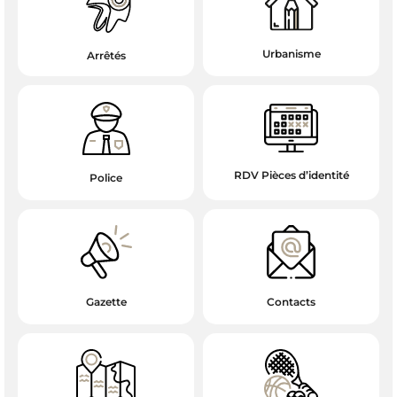
Urbanisme
Arrêtés
RDV Pièces d’identité
Police
Gazette
Contacts