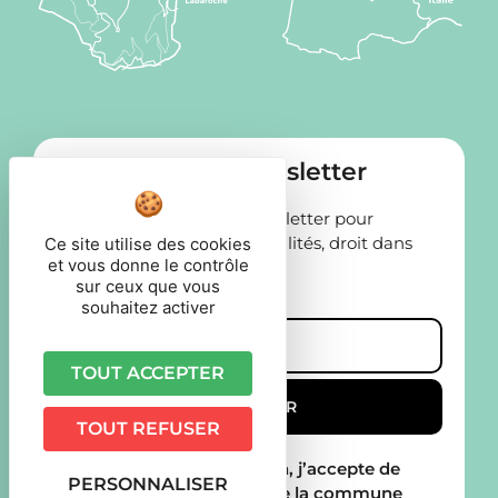
Abonnement Newsletter
Abonnez-vous à notre newsletter pour
recevoir nos dernières actualités, droit dans
Ce site utilise des cookies
et vous donne le contrôle
votre boîte mail!
sur ceux que vous
souhaitez activer
TOUT ACCEPTER
TOUT REFUSER
En validant mon inscription, j’accepte de
PERSONNALISER
recevoir des Newsletters de la commune