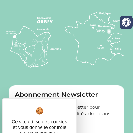
Abonnement Newsletter
Abonnez-vous à notre newsletter pour
recevoir nos dernières actualités, droit dans
votre boîte mail!
Ce site utilise des cookies
et vous donne le contrôle
sur ceux que vous