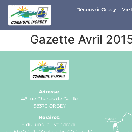
Panneau de gestion des cookies
Découvrir Orbey
Vie
Gazette Avril 201
Adresse.
48 rue Charles de Gaulle
68370 ORBEY
Horaires.
–
du lundi au vendredi :
de 9h30 à 12h00 et de 15h00 à 17h30