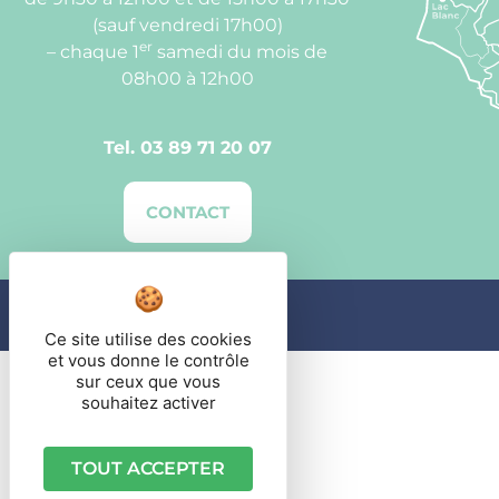
(sauf vendredi 17h00)
er
– chaque 1
samedi du mois de
08h00 à 12h00
Tel.
03 89 71 20 07
CONTACT
Commune d'Orbey
2023
Ce site utilise des cookies
et vous donne le contrôle
sur ceux que vous
souhaitez activer
TOUT ACCEPTER