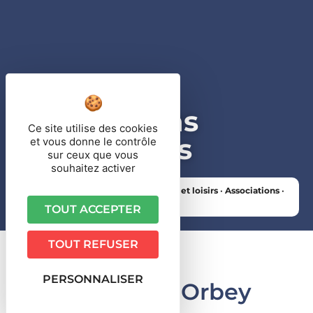
Associations
Ce site utilise des cookies
patriotiques
et vous donne le contrôle
sur ceux que vous
souhaitez activer
Vous êtes ici ›
Accueil
•
Vie culturelle et loisirs
•
Associations
•
Associations patriotiques
TOUT ACCEPTER
TOUT REFUSER
Associations
PERSONNALISER
patriotiques d'Orbey