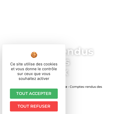
Comptes-rendus
des conseils
Ce site utilise des cookies
municipaux
et vous donne le contrôle
sur ceux que vous
souhaitez activer
Vous êtes ici ›
Accueil
•
Vie Municipale
•
Comptes-rendus des
conseils municipaux
TOUT ACCEPTER
TOUT REFUSER