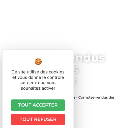
Comptes-rendus
des conseils
Ce site utilise des cookies
municipaux
et vous donne le contrôle
sur ceux que vous
souhaitez activer
Vous êtes ici ›
Accueil
•
Vie Municipale
•
Comptes-rendus des
conseils municipaux
TOUT ACCEPTER
TOUT REFUSER