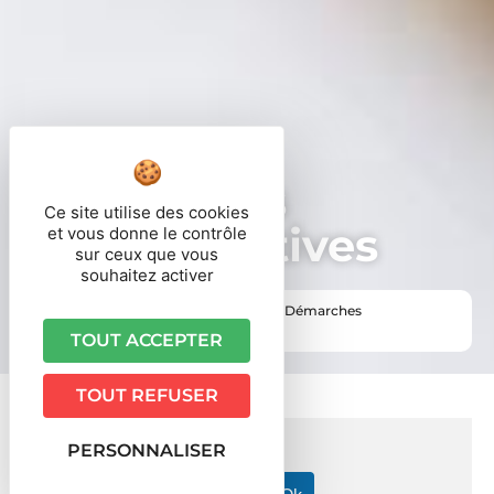
Démarches
Ce site utilise des cookies
administratives
et vous donne le contrôle
sur ceux que vous
souhaitez activer
Vous êtes ici ›
Accueil
•
Vie pratique
•
Démarches
administratives
TOUT ACCEPTER
TOUT REFUSER
PERSONNALISER