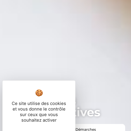
Démarches
Ce site utilise des cookies
administratives
et vous donne le contrôle
sur ceux que vous
souhaitez activer
Vous êtes ici ›
Accueil
•
Vie pratique
•
Démarches