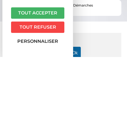
Vous êtes ici ›
Accueil
•
Vie pratique
•
Démarches
administratives
TOUT ACCEPTER
TOUT REFUSER
PERSONNALISER
Accueil particuliers
Argent - Impôts - Consommation
>
>
Surendettement
Peut-on être saisi pendant la procédure
>
de surendettement ?
Question-réponse
Peut-on être saisi pendant la