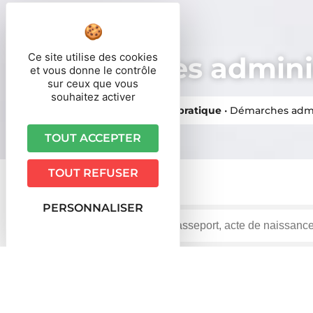
Ce site utilise des cookies
Démarches adminis
et vous donne le contrôle
sur ceux que vous
souhaitez activer
Vous êtes ici ›
Accueil
•
Vie pratique
•
Démarches admi
TOUT ACCEPTER
TOUT REFUSER
PERSONNALISER
Accueil particuliers
Transports - Mobilité
Carte gri
>
>
Fiche pratique