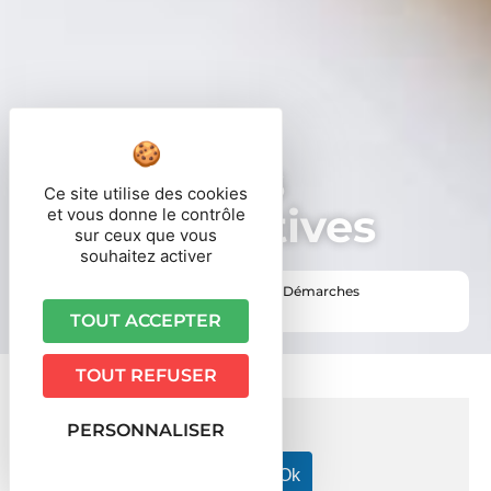
Démarches
Ce site utilise des cookies
administratives
et vous donne le contrôle
sur ceux que vous
souhaitez activer
Vous êtes ici ›
Accueil
•
Vie pratique
•
Démarches
administratives
TOUT ACCEPTER
TOUT REFUSER
PERSONNALISER