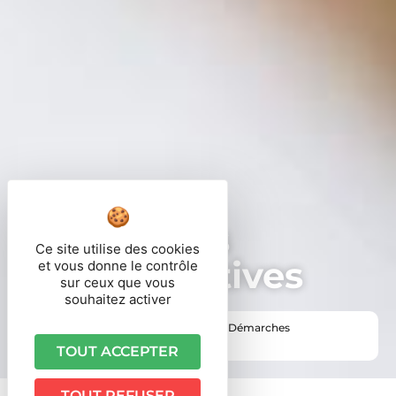
Démarches
Ce site utilise des cookies
administratives
et vous donne le contrôle
sur ceux que vous
souhaitez activer
Vous êtes ici ›
Accueil
•
Vie pratique
•
Démarches
administratives
TOUT ACCEPTER
TOUT REFUSER