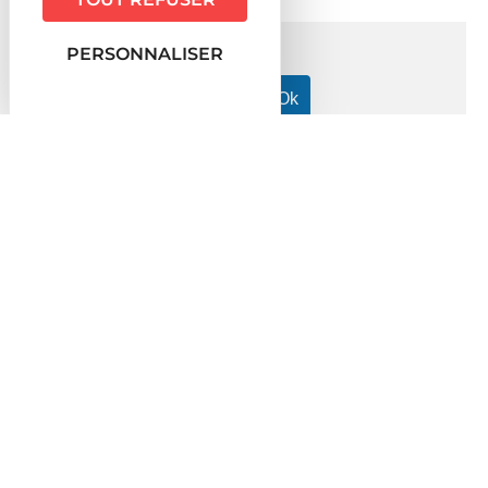
PERSONNALISER
Accueil particuliers
Famille - Scolarité
Divorce,
>
>
séparation de corps
Divorce pour altération définitive du
>
lien conjugal
Fiche pratique
Divorce pour altération définitive
du lien conjugal
Vérifié le 06/10/2021 - Direction de l'information légale et
administrative (Première ministre), Ministère chargé de la justice