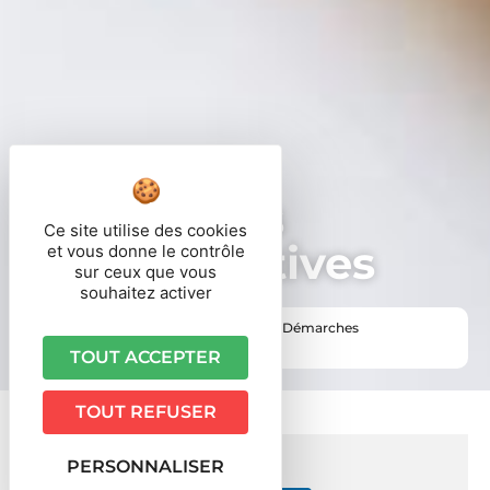
Démarches
Ce site utilise des cookies
administratives
et vous donne le contrôle
sur ceux que vous
souhaitez activer
Vous êtes ici ›
Accueil
•
Vie pratique
•
Démarches
administratives
TOUT ACCEPTER
TOUT REFUSER
PERSONNALISER