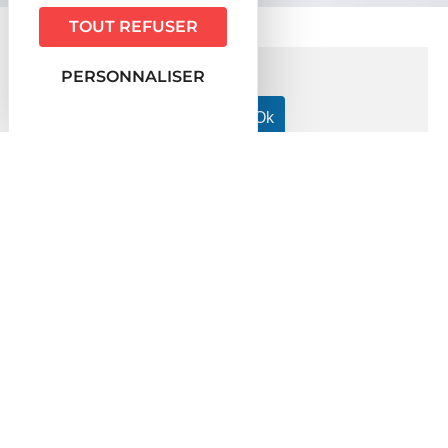
TOUT REFUSER
PERSONNALISER
Accueil particuliers
Famille - Scolarité
Autorité parentale
>
>
Émancipation d'un mineur
>
Fiche pratique
Émancipation d'un mineur
Vérifié le 13/09/2022 - Direction de l'information légale et
administrative (Première ministre), Ministère chargé de la justice
Vous souhaitez savoir comment un mineur peut être