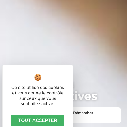
Démarches
Ce site utilise des cookies
administratives
et vous donne le contrôle
sur ceux que vous
souhaitez activer
Vous êtes ici ›
Accueil
•
Vie pratique
•
Démarches
administratives
TOUT ACCEPTER