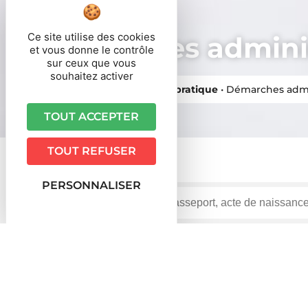
Ce site utilise des cookies
Démarches adminis
et vous donne le contrôle
sur ceux que vous
souhaitez activer
Vous êtes ici ›
Accueil
•
Vie pratique
•
Démarches admi
TOUT ACCEPTER
TOUT REFUSER
PERSONNALISER
Accueil particuliers
Logement
Location immobilière
>
>
Question-réponse