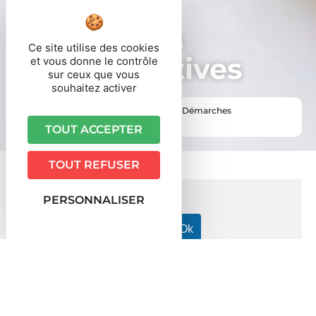
Démarches
Ce site utilise des cookies
administratives
et vous donne le contrôle
sur ceux que vous
souhaitez activer
Vous êtes ici ›
Accueil
•
Vie pratique
•
Démarches
administratives
TOUT ACCEPTER
TOUT REFUSER
PERSONNALISER
Accueil particuliers
Travail - Formation
Recrutement
>
>
dans la fonction publique
Un étranger peut-il travailler dans
>