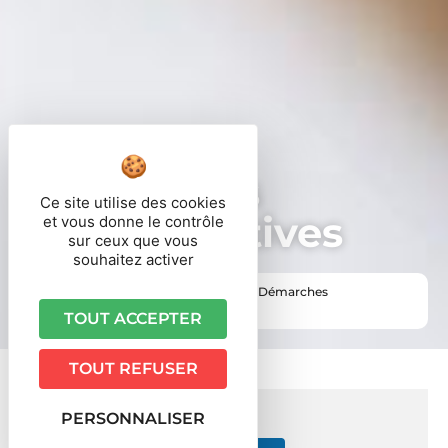
Démarches
Ce site utilise des cookies
administratives
et vous donne le contrôle
sur ceux que vous
souhaitez activer
Vous êtes ici ›
Accueil
•
Vie pratique
•
Démarches
administratives
TOUT ACCEPTER
TOUT REFUSER
PERSONNALISER