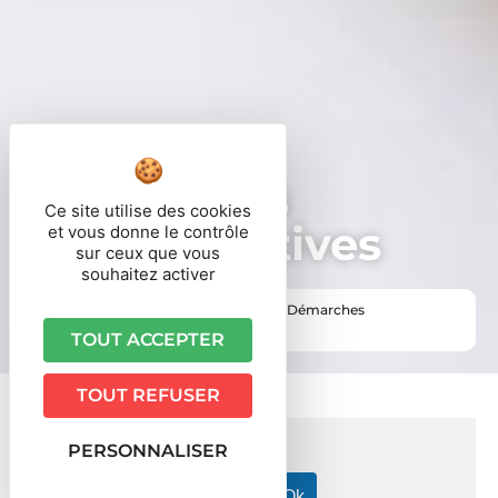
Démarches
Ce site utilise des cookies
administratives
et vous donne le contrôle
sur ceux que vous
souhaitez activer
Vous êtes ici ›
Accueil
•
Vie pratique
•
Démarches
administratives
TOUT ACCEPTER
TOUT REFUSER
PERSONNALISER