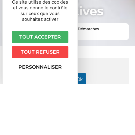
Ce site utilise des cookies
administratives
et vous donne le contrôle
sur ceux que vous
souhaitez activer
Vous êtes ici ›
Accueil
•
Vie pratique
•
Démarches
administratives
TOUT ACCEPTER
TOUT REFUSER
PERSONNALISER
Accueil particuliers
Famille - Scolarité
Mariage
>
>
>
Témoins d'un mariage : quelles sont les règles ?