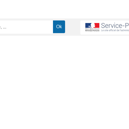
ns le secteur privé
Peut-on enchaîner congé de naissance et congé
>
ssance et congé de paternité et d'accue
ministrative (Première ministre)
 d'accueil de l'enfant peuvent être enchaînés ou pris séparément, selo
osant> juillet 2021.
à partir de cette date)