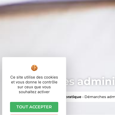
Ce site utilise des cookies
Démarches adminis
et vous donne le contrôle
sur ceux que vous
souhaitez activer
Vous êtes ici ›
Accueil
•
Vie pratique
•
Démarches admi
TOUT ACCEPTER