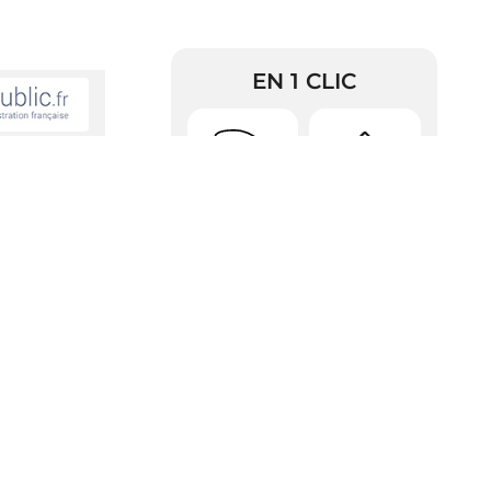
EN 1 CLIC
 de paternité
Urbanisme
Arrêtés
il ?
RDV Pièces
n la date de
Police
d’identité