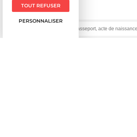
TOUT REFUSER
PERSONNALISER
Accueil particuliers
Travail - Formation
Congés da
>
>
et d'accueil ?
Question-réponse
Peut-on enchaîner congé de nai
Vérifié le 01/07/2021 - Direction de l'information légale et ad
Oui, le congé de naissance et le congé de paternité et
prise de congé, avant ou après le 1<Exposant>er</Exp
Naissance à partir du 1er juillet 2021 (ou prévue 