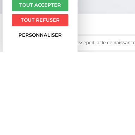
TOUT ACCEPTER
TOUT REFUSER
PERSONNALISER
Accueil particuliers
Social - Santé
Remboursement 
>
>
santé en cas de maladie ?
Question-réponse
Un chômeur est-il remboursé de
Vérifié le 09/03/2023 - Direction de l'information légale et ad
<span class="miseenevidence">Oui</span>, si vous êt
santé en cas de maladie ou de maternité.
Du fait de la <a href="https://www.ameli.fr/assure/dro