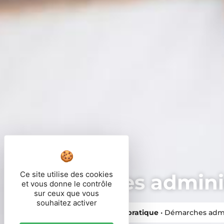
Ce site utilise des cookies
Démarches adminis
et vous donne le contrôle
sur ceux que vous
souhaitez activer
Vous êtes ici ›
Accueil
•
Vie pratique
•
Démarches admi