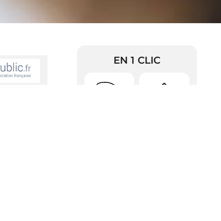
EN 1 CLIC
 ses frais de
Urbanisme
Arrêtés
?
RDV Pièces
vos frais de
Police
d’identité
k">protection