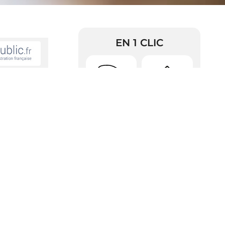
EN 1 CLIC
tion à son
Urbanisme
Arrêtés
RDV Pièces
Police
d’identité