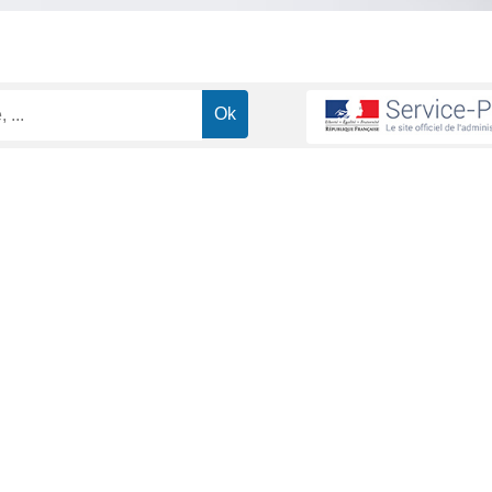
des salariés du secteur privé
Un salarié peut-il réclamer une forma
>
e formation à son employeur ?
ministrative (Première ministre)
ndispensable.
tions d'acceptation d'une formation
Accord ou non de l'employeur