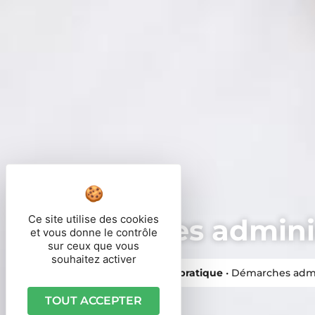
Ce site utilise des cookies
Démarches adminis
et vous donne le contrôle
sur ceux que vous
souhaitez activer
Vous êtes ici ›
Accueil
•
Vie pratique
•
Démarches admi
TOUT ACCEPTER