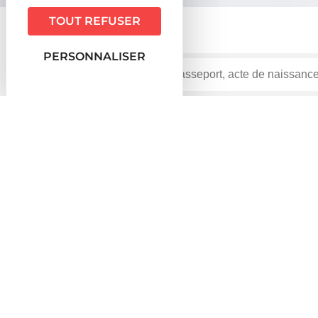
TOUT REFUSER
PERSONNALISER
Accueil particuliers
Travail - Formation
Formation 
>
>
employeur ?
Question-réponse
Un salarié peut-il réclamer un
Vérifié le 18/03/2022 - Direction de l'information légale et ad
Oui. Mais, selon les cas, l'accord de l'employeur est i
Condi
Catégorie