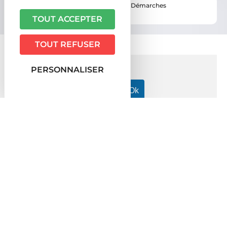
Vous êtes ici ›
Accueil
•
Vie pratique
•
Démarches
administratives
TOUT ACCEPTER
TOUT REFUSER
PERSONNALISER
Accueil particuliers
Papiers - Citoyenneté - Élections
>
>
Actes d'état civil
Qu'est-ce qu'une mention marginale sur
>
un acte d'état civil ?
Question-réponse
Qu'est-ce qu'une mention