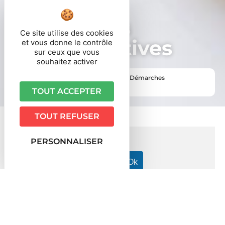
Démarches
Ce site utilise des cookies
administratives
et vous donne le contrôle
sur ceux que vous
souhaitez activer
Vous êtes ici ›
Accueil
•
Vie pratique
•
Démarches
administratives
TOUT ACCEPTER
TOUT REFUSER
PERSONNALISER
Accueil particuliers
Justice
Acteurs du monde judiciaire
>
>
Comment régler un litige avec un avocat ?
>