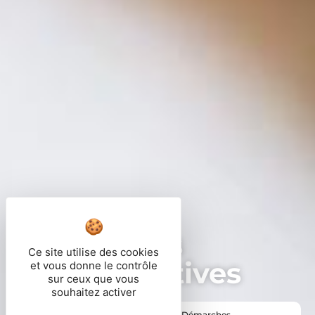
Démarches
Ce site utilise des cookies
administratives
et vous donne le contrôle
sur ceux que vous
souhaitez activer
Vous êtes ici ›
Accueil
•
Vie pratique
•
Démarches