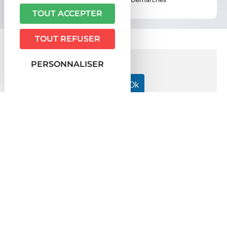
administratives
TOUT ACCEPTER
TOUT REFUSER
PERSONNALISER
Accueil particuliers
Famille - Scolarité
Déclaration de
>
>
décès, obsèques et sépulture
Inhumation (enterrement)
>
Fiche pratique
Inhumation (enterrement)
Vérifié le 24/11/2021 - Direction de l'information légale et