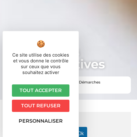
Démarches
Ce site utilise des cookies
administratives
et vous donne le contrôle
sur ceux que vous
souhaitez activer
Vous êtes ici ›
Accueil
•
Vie pratique
•
Démarches
administratives
TOUT ACCEPTER
TOUT REFUSER
PERSONNALISER