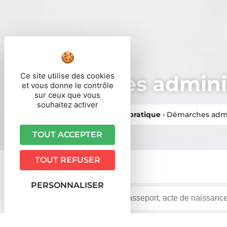
Ce site utilise des cookies
Démarches adminis
et vous donne le contrôle
sur ceux que vous
souhaitez activer
Vous êtes ici ›
Accueil
•
Vie pratique
•
Démarches admi
TOUT ACCEPTER
TOUT REFUSER
PERSONNALISER
Accueil particuliers
Justice
Mineur victime
Un m
>
>
>