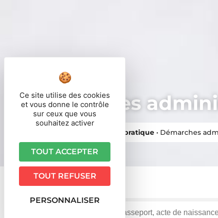
Ce site utilise des cookies
Démarches adminis
et vous donne le contrôle
sur ceux que vous
souhaitez activer
Vous êtes ici ›
Accueil
•
Vie pratique
•
Démarches admi
TOUT ACCEPTER
TOUT REFUSER
PERSONNALISER