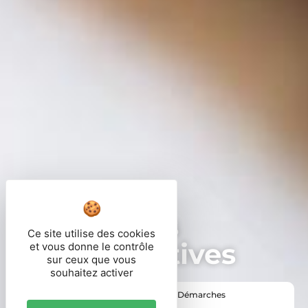
Démarches
Ce site utilise des cookies
administratives
et vous donne le contrôle
sur ceux que vous
souhaitez activer
Vous êtes ici ›
Accueil
•
Vie pratique
•
Démarches
administratives