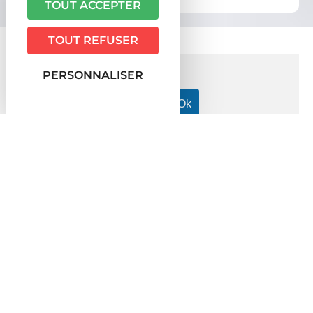
TOUT ACCEPTER
TOUT REFUSER
PERSONNALISER
Accueil particuliers
Famille - Scolarité
Pacte civil de
>
>
solidarité (Pacs)
Comment contester le refus d'enregistrer
>
un Pacs ?
Question-réponse
Comment contester le refus
d'enregistrer un Pacs ?