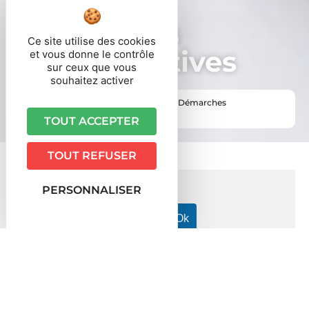
Démarches
Ce site utilise des cookies
administratives
et vous donne le contrôle
sur ceux que vous
souhaitez activer
Vous êtes ici ›
Accueil
•
Vie pratique
•
Démarches
administratives
TOUT ACCEPTER
TOUT REFUSER
PERSONNALISER
Accueil particuliers
Famille - Scolarité
Placement d'un
>
>
enfant
Quel est le rôle du Défenseur des droits auprès des
>