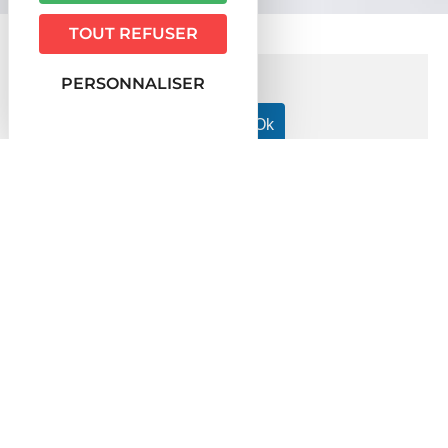
TOUT REFUSER
PERSONNALISER
Accueil particuliers
Famille - Scolarité
Allocations
>
>
destinées aux familles
Qu'est-ce qu'un enfant à charge
>
pour les prestations familiales ?
Question-réponse
Qu'est-ce qu'un enfant à charge
pour les prestations familiales ?
Vérifié le 01/01/2023 - Direction de l'information légale et