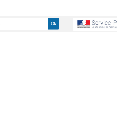
 des parents
Qui peut percevoir une pension alimentaire ?
>
 alimentaire ?
ministrative (Première ministre)
 nourrir, s'habiller, se loger peut demander à bénéficier d'une pensi
e aux affaires familiales).
ent d'une pension alimentaire :
ir une pension alimentaire de la part de l'autre parent dont il est sépa
ntaire pour lui-même de la part de son ancien(ne) époux(se). Cela s
/vie-pratique/demarches-administratives/?xml=F10569">acceptation d