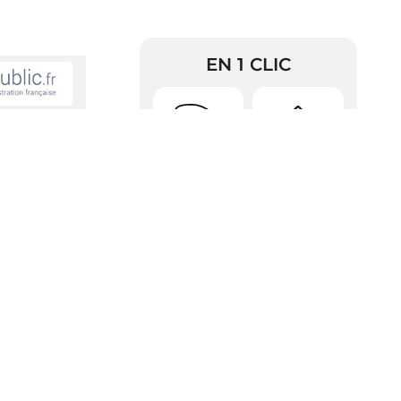
EN 1 CLIC
Urbanisme
Arrêtés
on alimentaire
RDV Pièces
Police
d’identité
ré.
'applique en
u principe de