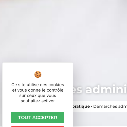
Ce site utilise des cookies
Démarches adminis
et vous donne le contrôle
sur ceux que vous
souhaitez activer
Vous êtes ici ›
Accueil
•
Vie pratique
•
Démarches admi
TOUT ACCEPTER