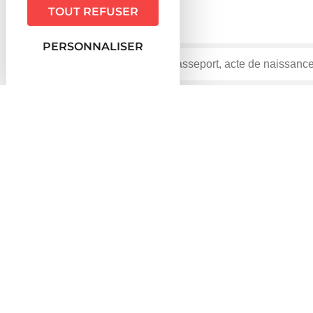
TOUT REFUSER
PERSONNALISER
Accueil particuliers
Famille - Scolarité
Séparation
>
>
Question-réponse
Qui peut percevoir une pension
Vérifié le 01/12/2022 - Direction de l'information légale et ad
Une personne n'ayant pas les moyens suffisants pour se
(somme d'argent calculée et fixée en principe par le jug
Les personnes suivantes peuvent avoir droit au versem
Le parent séparé qui élève un enfant. Il peut percevo
L'un des ex-époux peut percevoir une pension alime
cas de divorce pour <a href="https://www.orbey.fr