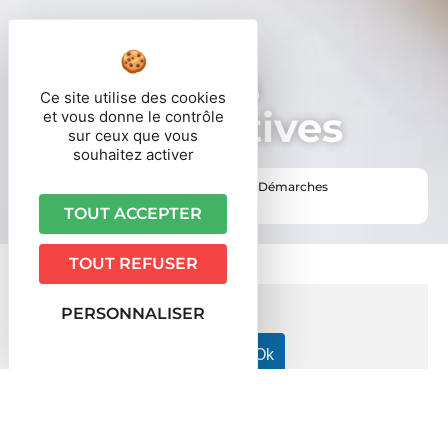
Démarches
Ce site utilise des cookies
administratives
et vous donne le contrôle
sur ceux que vous
souhaitez activer
Vous êtes ici ›
Accueil
•
Vie pratique
•
Démarches
administratives
TOUT ACCEPTER
TOUT REFUSER
PERSONNALISER