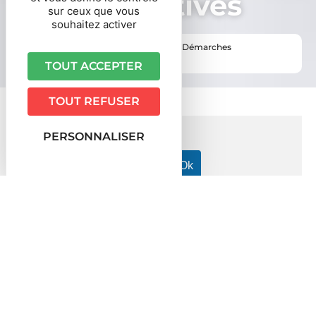
administratives
sur ceux que vous
souhaitez activer
Vous êtes ici ›
Accueil
•
Vie pratique
•
Démarches
administratives
TOUT ACCEPTER
TOUT REFUSER
PERSONNALISER
Accueil particuliers
Justice
Affaire civile
>
>
>
Recouvrement de dettes en France : injonction de payer et
procédure simplifiée
Fiche pratique