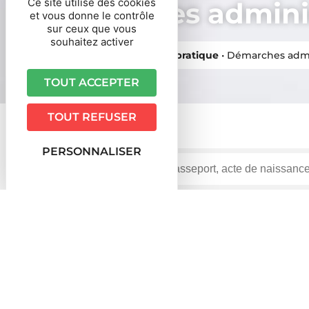
Ce site utilise des cookies
Démarches adminis
et vous donne le contrôle
sur ceux que vous
souhaitez activer
Vous êtes ici ›
Accueil
•
Vie pratique
•
Démarches admi
TOUT ACCEPTER
TOUT REFUSER
PERSONNALISER
Accueil particuliers
Travail - Formation
Licencieme
>
>
être licencié à cause de sa détention ?
Question-réponse
Un salarié en prison peut-il êtr