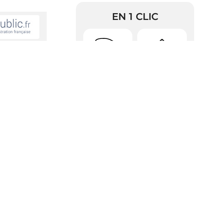
EN 1 CLIC
Urbanisme
Arrêtés
à moi. Puis-je
RDV Pièces
Police
d’identité