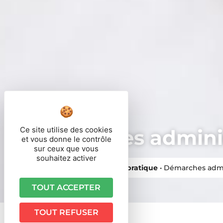
Ce site utilise des cookies
Démarches adminis
et vous donne le contrôle
sur ceux que vous
souhaitez activer
Vous êtes ici ›
Accueil
•
Vie pratique
•
Démarches admi
TOUT ACCEPTER
TOUT REFUSER