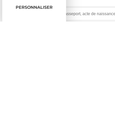
PERSONNALISER
Accueil particuliers
Comment faire si
Je prépare 
>
>
Comment faire si...
Je prépare ma retraite
Vérifié le 01/07/2022 - Direction de l'information légale et ad
Je souhaite prendre ma retraite. Pour cela, je me rensei
choisir la date à laquelle je vais demander ma retraite.
Salarié du secteur privé
Fonctionnaire