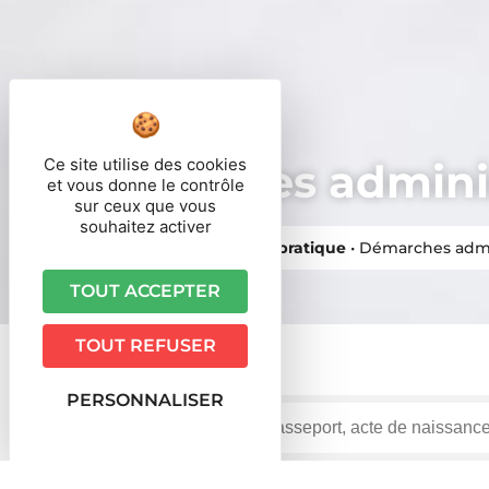
Ce site utilise des cookies
Démarches adminis
et vous donne le contrôle
sur ceux que vous
souhaitez activer
Vous êtes ici ›
Accueil
•
Vie pratique
•
Démarches admi
TOUT ACCEPTER
TOUT REFUSER
PERSONNALISER
Accueil particuliers
Travail - Formation
Licencie
>
>