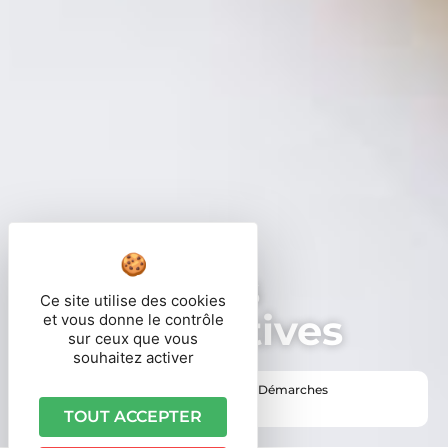
Démarches
Ce site utilise des cookies
administratives
et vous donne le contrôle
sur ceux que vous
souhaitez activer
Vous êtes ici ›
Accueil
•
Vie pratique
•
Démarches
administratives
TOUT ACCEPTER