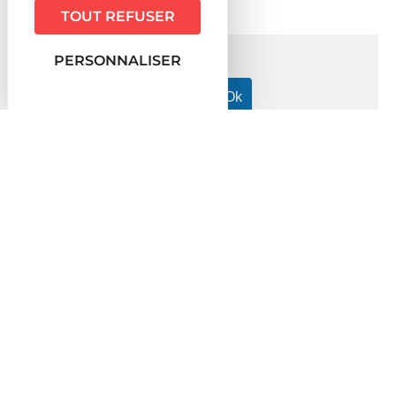
TOUT REFUSER
PERSONNALISER
Accueil particuliers
Travail - Formation
Particulier
>
>
employeur : aide à domicile (services à la personne)
Un
>
particulier employeur peut-il embaucher un salarié étranger ?
Question-réponse
Un particulier employeur peut-il
embaucher un salarié étranger ?
Vérifié le 27/07/2022 - Direction de l'information légale et
administrative (Première ministre)