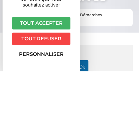
souhaitez activer
Vous êtes ici ›
Accueil
•
Vie pratique
•
Démarches
administratives
TOUT ACCEPTER
TOUT REFUSER
PERSONNALISER
Accueil particuliers
Famille - Scolarité
Scolarité en
>
>
France d'un enfant arrivant de l'étranger
École primaire
>
(maternelle ou élémentaire) pour un élève venant de
l'étranger
Fiche pratique