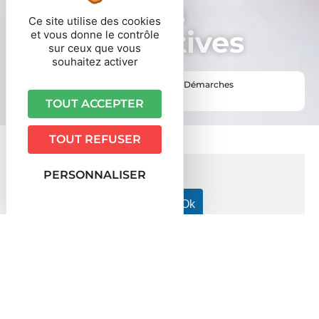
Démarches
Ce site utilise des cookies
administratives
et vous donne le contrôle
sur ceux que vous
souhaitez activer
Vous êtes ici ›
Accueil
•
Vie pratique
•
Démarches
administratives
TOUT ACCEPTER
TOUT REFUSER
PERSONNALISER
Accueil particuliers
Travail - Formation
Rupture du
>
>
contrat de travail dans le secteur privé
Démission,
>
licenciement : peut-on travailler ailleurs avant la fin du