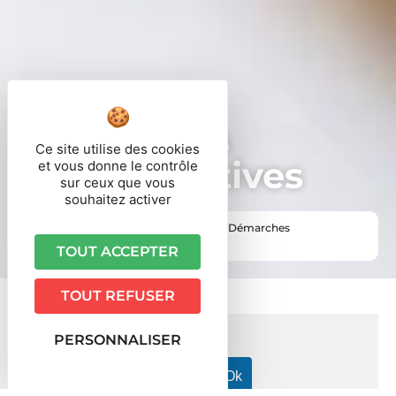
Démarches
Ce site utilise des cookies
administratives
et vous donne le contrôle
sur ceux que vous
souhaitez activer
Vous êtes ici ›
Accueil
•
Vie pratique
•
Démarches
administratives
TOUT ACCEPTER
TOUT REFUSER
PERSONNALISER