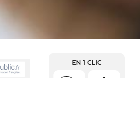
EN 1 CLIC
ent est
Urbanisme
Arrêtés
érence