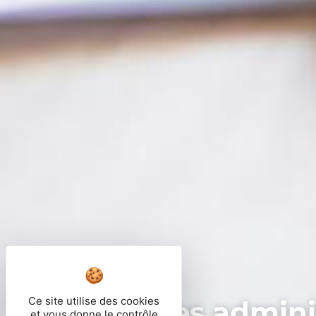
Ce site utilise des cookies
Démarches adminis
et vous donne le contrôle