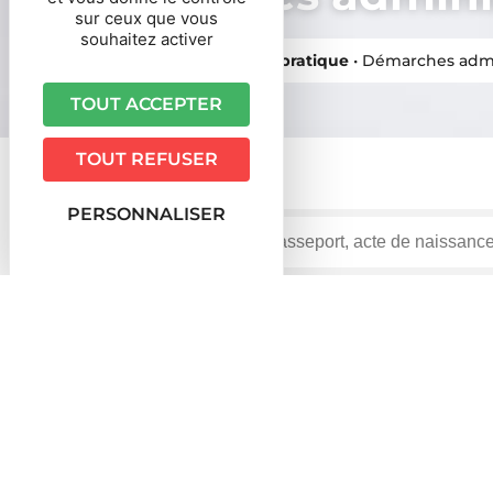
sur ceux que vous
souhaitez activer
Vous êtes ici ›
Accueil
•
Vie pratique
•
Démarches admi
TOUT ACCEPTER
TOUT REFUSER
PERSONNALISER
Accueil particuliers
Social - Santé
Allocation chô
>
>
calculé le salaire journalier de référence ?
Question-réponse
Allocations chômage : comment e
?