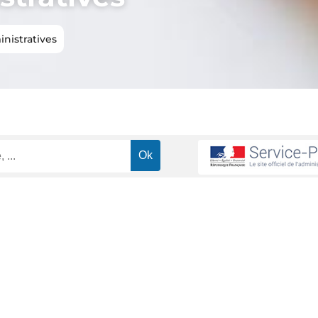
nistratives
mage d'aide au retour à l'emploi (ARE)
Allocations chômage : comm
>
st calculé le salaire journalier de réf