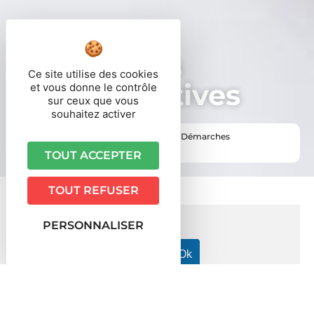
Démarches
Ce site utilise des cookies
administratives
et vous donne le contrôle
sur ceux que vous
souhaitez activer
Vous êtes ici ›
Accueil
•
Vie pratique
•
Démarches
administratives
TOUT ACCEPTER
TOUT REFUSER
PERSONNALISER