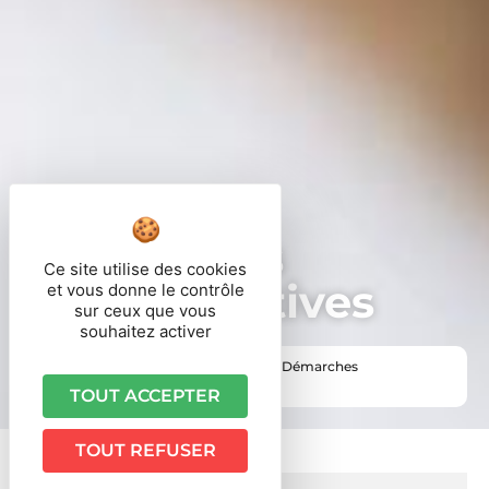
Démarches
Ce site utilise des cookies
administratives
et vous donne le contrôle
sur ceux que vous
souhaitez activer
Vous êtes ici ›
Accueil
•
Vie pratique
•
Démarches
administratives
TOUT ACCEPTER
TOUT REFUSER