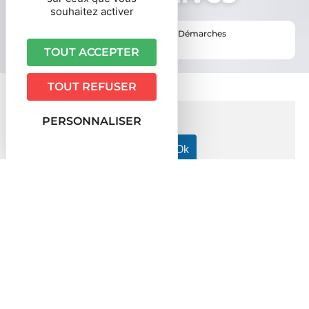
souhaitez activer
Vous êtes ici ›
Accueil
•
Vie pratique
•
Démarches
administratives
TOUT ACCEPTER
TOUT REFUSER
PERSONNALISER
Accueil particuliers
Famille - Scolarité
École primaire
>
>
(maternelle et élémentaire)
Sortie ou voyage scolaires à
>
l'école primaire (maternelle ou élémentaire)
Fiche pratique