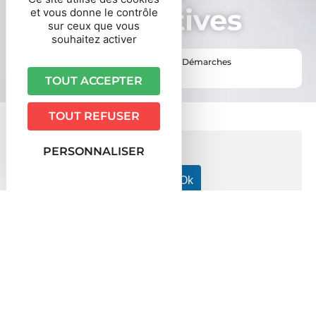
administratives
et vous donne le contrôle
sur ceux que vous
souhaitez activer
Vous êtes ici ›
Accueil
•
Vie pratique
•
Démarches
administratives
TOUT ACCEPTER
TOUT REFUSER
PERSONNALISER
Accueil particuliers
Argent - Impôts - Consommation
>
>
Assurance vie
Dans quels cas le décès de l'assuré
>
n'entraîne-t-il pas le versement de l'assurance-vie ?