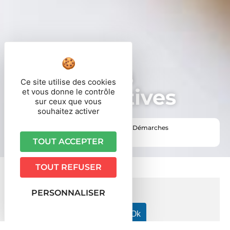
Démarches
Ce site utilise des cookies
administratives
et vous donne le contrôle
sur ceux que vous
souhaitez activer
Vous êtes ici ›
Accueil
•
Vie pratique
•
Démarches
administratives
TOUT ACCEPTER
TOUT REFUSER
PERSONNALISER