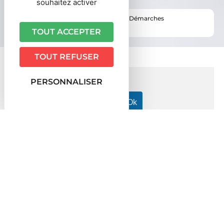
souhaitez activer
Vous êtes ici ›
Accueil
•
Vie pratique
•
Démarches
administratives
TOUT ACCEPTER
TOUT REFUSER
PERSONNALISER
Accueil particuliers
Travail - Formation
Conflits du travail
>
>
dans le secteur privé
Un conseiller prud'homal bénéficie-t-
>
il de temps d'absence ou de congés ?
Question-réponse